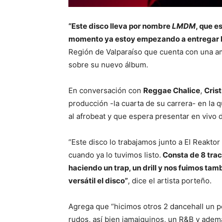
“Este disco lleva por nombre
LMDM
, que e
momento ya estoy empezando a entregar l
Región de Valparaíso que cuenta con una am
sobre su nuevo álbum.
En conversación con
Reggae Chalice
,
Crist
producción -la cuarta de su carrera- en la 
al afrobeat y que espera presentar en vivo 
“Este disco lo trabajamos junto a El Reakto
cuando ya lo tuvimos listo.
Consta de 8 trac
haciendo un trap, un drill y nos fuimos ta
versátil el disco”
, dice el artista porteño.
Agrega que “hicimos otros 2 dancehall un 
rudos, así bien jamaiquinos, un R&B y adem