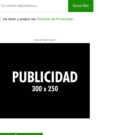
Suscribir
He leído y acepto las
Políticas de Privacidad
.
- Advertisement -