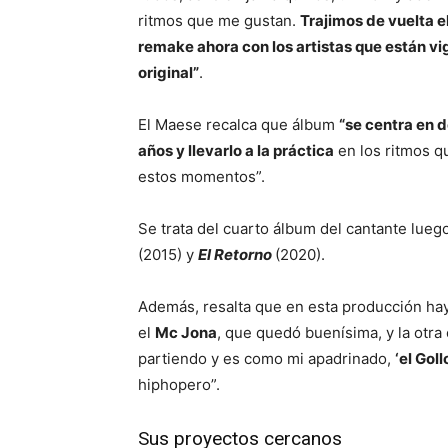
ritmos que me gustan.
Trajimos de vuelta e
remake ahora con los artistas que están vi
original”
.
El Maese recalca que álbum
“se centra en 
años y llevarlo a la práctica
en los ritmos q
estos momentos”.
Se trata del cuarto álbum del cantante lue
(2015) y
El Retorno
(2020).
Además, resalta que en esta producción hay
el
Mc Jona
, que quedó buenísima, y la otra
partiendo y es como mi apadrinado,
‘el Gol
hiphopero”.
Sus proyectos cercanos