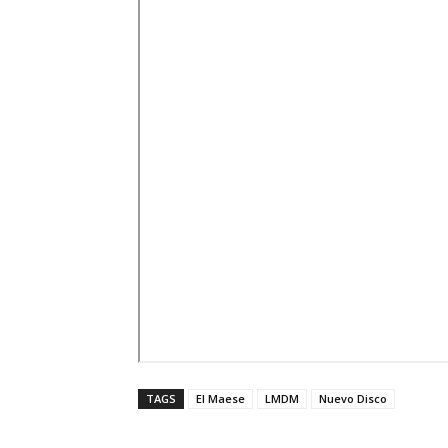
TAGS
El Maese
LMDM
Nuevo Disco