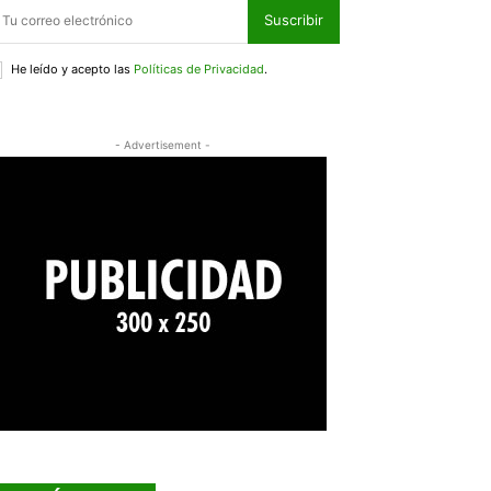
Suscribir
He leído y acepto las
Políticas de Privacidad
.
- Advertisement -