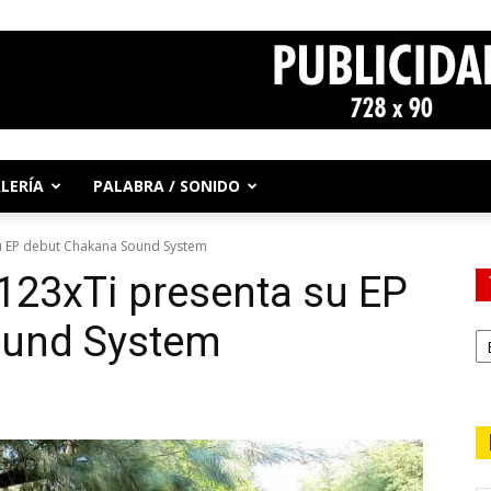
LERÍA
PALABRA / SONIDO
su EP debut Chakana Sound System
 123xTi presenta su EP
ound System