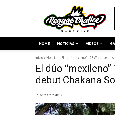
Periodismo
y
Cultura
Reggae
HOME
NOTICIAS
VIDEOS
GA
Inicio
Noticias
El dúo "mexileno" 123xTi presenta 
El dúo “mexileno”
debut Chakana S
14 de febrero de 2023