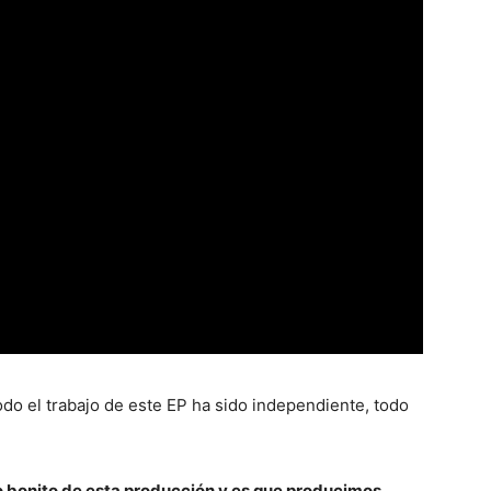
do el trabajo de este EP ha sido independiente, todo
o bonito de esta producción y es que producimos,