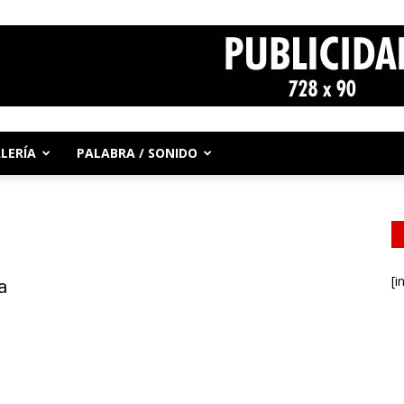
LERÍA
PALABRA / SONIDO
[i
a