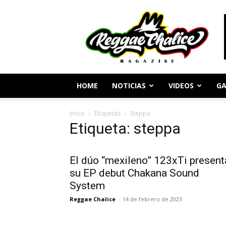
Periodismo
y
Cultura
Reggae
HOME
NOTICIAS
VIDEOS
GA
Inicio
Etiquetas
Steppa
Etiqueta: steppa
El dúo “mexileno” 123xTi present
su EP debut Chakana Sound
System
Reggae Chalice
-
14 de febrero de 2023