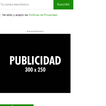
Suscribir
He leído y acepto las
Políticas de Privacidad
.
- Advertisement -