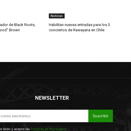
Noticias
dador de Black Roots,
Habilitan nuevas entradas para los 3
wood” Brown
conciertos de Rawayana en Chile
NEWSLETTER
Suscribir
e leído y acepto las
Políticas de Privacidad
.