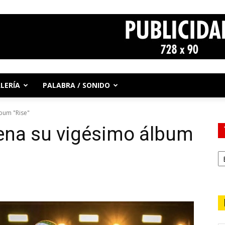
LERÍA
PALABRA / SONIDO
bum "Rise"
rena su vigésimo álbum