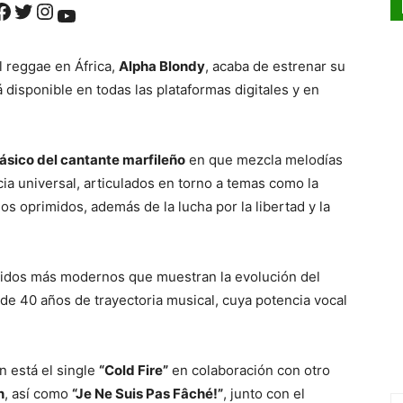
ok
Twitter
Instagram
YouTube
 reggae en África,
Alpha Blondy
, acaba de estrenar su
tá disponible en todas las plataformas digitales y en
lásico del cantante marfileño
en que mezcla melodías
ia universal, articulados en torno a temas como la
los oprimidos, además de la lucha por la libertad y la
nidos más modernos que muestran la evolución del
 de 40 años de trayectoria musical, cuya potencia vocal
n está el single
“Cold Fire”
en colaboración con otro
n
, así como
“Je Ne Suis Pas Fâché!”
, junto con el