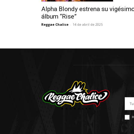
Alpha Blondy estrena su vigésim
álbum “Rise”
Reggae Chalice
-
14 de abril de 2025
H