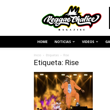
Periodismo
y
Cultura
Reggae
HOME
NOTICIAS
VIDEOS
GA
Inicio
Etiquetas
Rise
Etiqueta: Rise