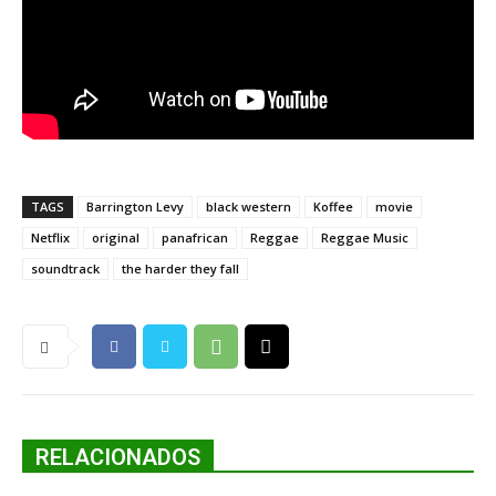
TAGS
Barrington Levy
black western
Koffee
movie
Netflix
original
panafrican
Reggae
Reggae Music
soundtrack
the harder they fall
RELACIONADOS