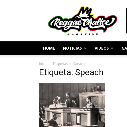
Periodismo
y
Cultura
Reggae
HOME
NOTICIAS
VIDEOS
GA
Inicio
Etiquetas
Speach
Etiqueta: Speach