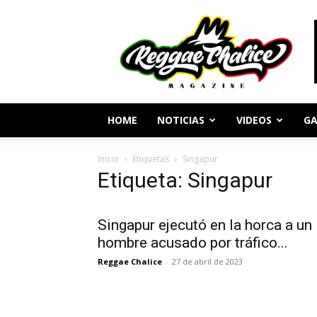
Periodismo
y
Cultura
Reggae
HOME
NOTICIAS
VIDEOS
GA
Inicio
Etiquetas
Singapur
Etiqueta: Singapur
Singapur ejecutó en la horca a un
hombre acusado por tráfico...
Reggae Chalice
-
27 de abril de 2023