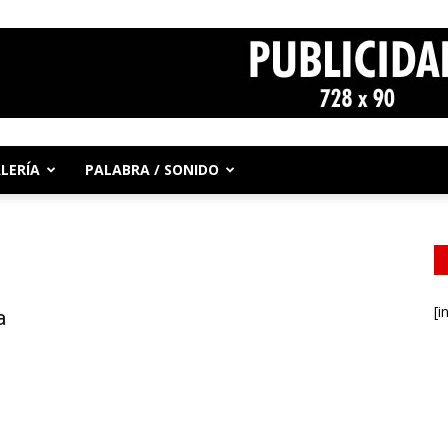
LERÍA
PALABRA / SONIDO
[i
a