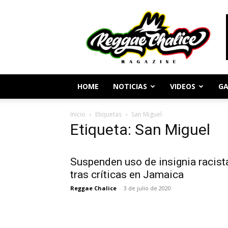
Periodismo
y
Cultura
Reggae
HOME
NOTICIAS
VIDEOS
GA
Inicio
Etiquetas
San Miguel
Etiqueta: San Miguel
Suspenden uso de insignia racist
tras críticas en Jamaica
Reggae Chalice
-
3 de julio de 2020