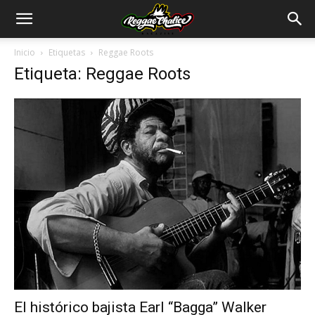
Inicio
Etiquetas
Reggae Roots
Etiqueta: Reggae Roots
El histórico bajista Earl “Bagga” Walker