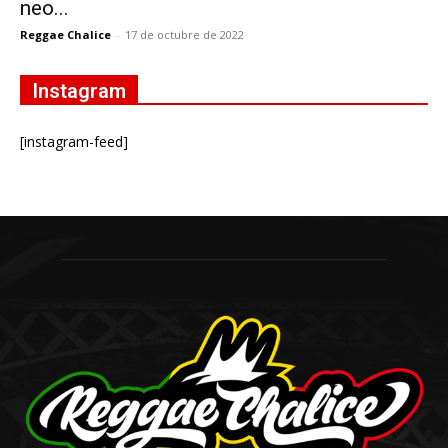
neo...
Reggae Chalice
-
17 de octubre de 2022
Instagram
[instagram-feed]