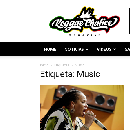
Periodismo
y
Cultura
Reggae
HOME
NOTICIAS
VIDEOS
GA
Inicio
Etiquetas
Music
Etiqueta: Music