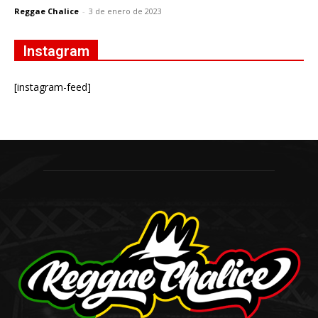
Reggae Chalice
-
3 de enero de 2023
Instagram
[instagram-feed]