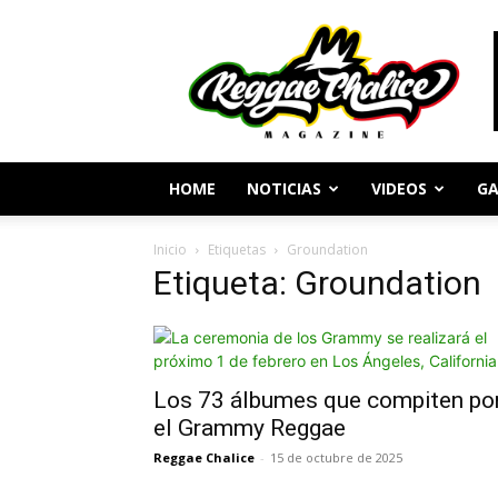
Periodismo
y
Cultura
Reggae
HOME
NOTICIAS
VIDEOS
GA
Inicio
Etiquetas
Groundation
Etiqueta: Groundation
Los 73 álbumes que compiten po
el Grammy Reggae
Reggae Chalice
-
15 de octubre de 2025