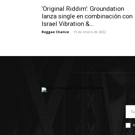
‘Original Riddim’: Groundation
lanza single en combinación con
Israel Vibration &...
Reggae Chalice
-
15 de enero de 2022
H