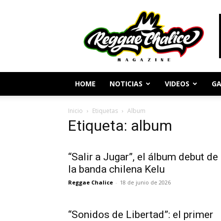
Periodismo
y
Cultura
Reggae
HOME
NOTICIAS
VIDEOS
GA
Inicio
Etiquetas
Album
Etiqueta: album
“Salir a Jugar”, el álbum debut de
la banda chilena Kelu
Reggae Chalice
-
18 de junio de 2026
“Sonidos de Libertad”: el primer