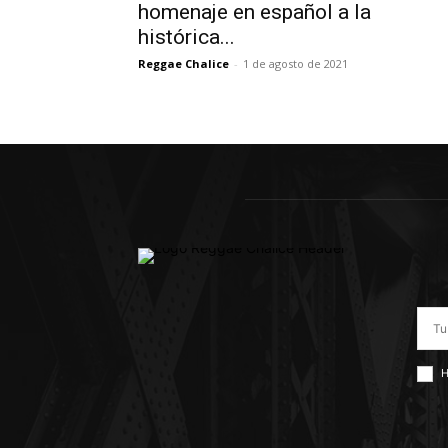
homenaje en español a la
histórica...
Reggae Chalice
-
1 de agosto de 2021
H