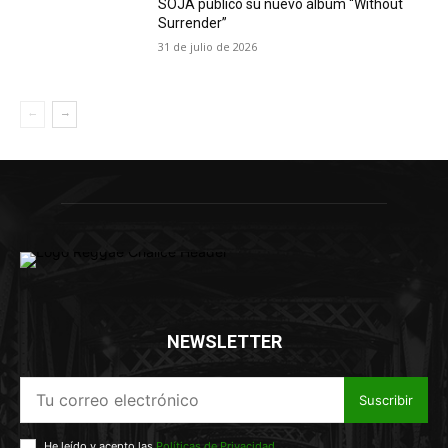
SOJA publicó su nuevo álbum “Without
Surrender”
31 de julio de 2026
NEWSLETTER
Suscribir
He leído y acepto las
Políticas de Privacidad
.