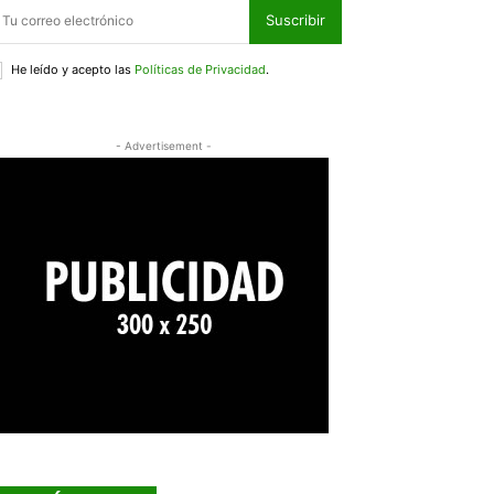
Suscribir
He leído y acepto las
Políticas de Privacidad
.
- Advertisement -