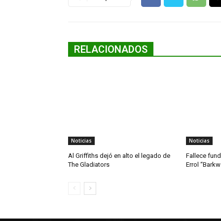
RELACIONADOS
Noticias
Noticias
Al Griffiths dejó en alto el legado de
Fallece fun
The Gladiators
Errol “Bark