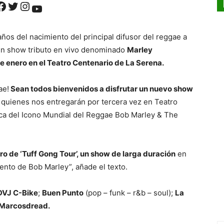
ok
Twitter
Instagram
YouTube
años del nacimiento del principal difusor del reggae a
n show tributo en vivo denominado
Marley
e enero en el Teatro Centenario de La Serena.
ae!
Sean todos bienvenidos a disfrutar un nuevo show
,
quienes nos entregarán por tercera vez en Teatro
ica del Icono Mundial del Reggae Bob Marley & The
ro de ‘Tuff Gong Tour’, un show de larga duración
en
ento de Bob Marley”, añade el texto.
DVJ C-Bike
;
Buen Punto
(pop – funk – r&b – soul);
La
 Marcosdread.