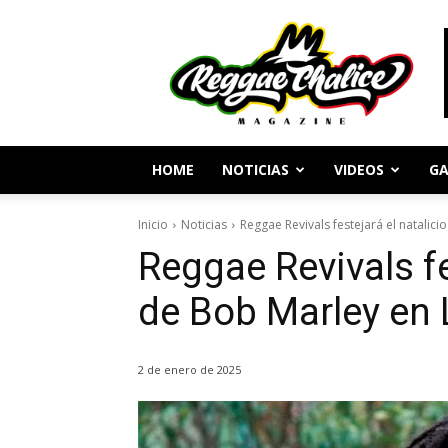
Periodismo
y
Cultura
Reggae
HOME
NOTICIAS
VIDEOS
GA
Inicio
Noticias
Reggae Revivals festejará el natalic
Reggae Revivals fe
de Bob Marley en 
2 de enero de 2025