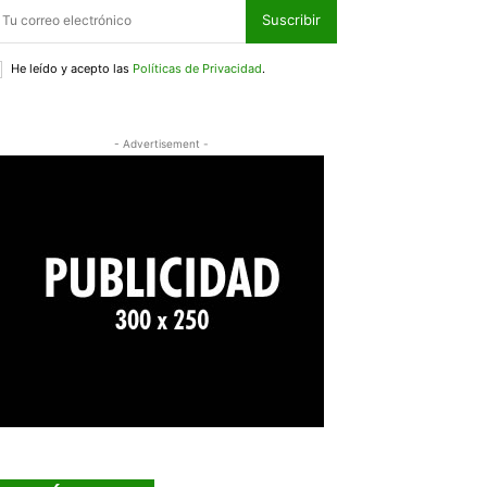
Suscribir
He leído y acepto las
Políticas de Privacidad
.
- Advertisement -