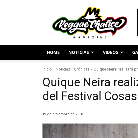
Periodismo
y
Cultura
Reggae
HOME
NOTICIAS
VIDEOS
GA
Inicio
Noticias
Crónicas
Quique Neira realizará p
Quique Neira reali
del Festival Cosa
19 de diciembre de 2020