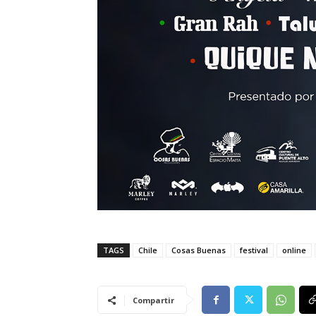
TAGS
Chile
Cosas Buenas
festival
online
Compartir