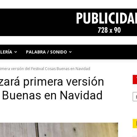
LERÍA
PALABRA / SONIDO
rimera versión del Festival Cosas Buenas en Navidad
zará primera versión
s Buenas en Navidad