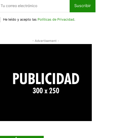
Suscribir
He leído y acepto las
Políticas de Privacidad
.
- Advertisement -