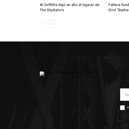
Al Griffiths dejó en alto el legado de
Fallece fun
The Gladiators
Errol “Bark
H