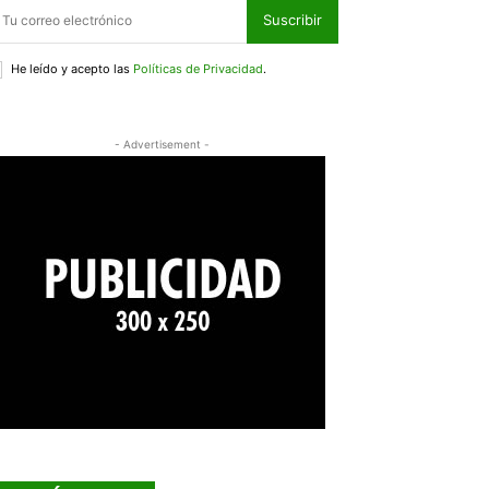
Suscribir
He leído y acepto las
Políticas de Privacidad
.
- Advertisement -