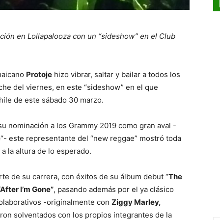
pación en Lollapalooza con un “sideshow” en el Club
amaicano
Protoje
hizo vibrar, saltar y bailar a todos los
che del viernes, en este “sideshow” en el que
hile de este sábado 30 marzo.
 su nominación a los Grammy 2019 como gran aval -
e
“- este representante del “new reggae” mostró toda
a la altura de lo esperado.
te de su carrera, con éxitos de su álbum debut “
The
“After I’m Gone”
, pasando además por el ya clásico
colaborativos -originalmente con
Ziggy Marley,
ron solventados con los propios integrantes de la