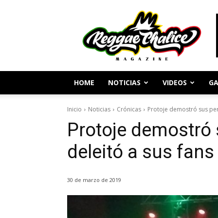
Periodismo
y
Cultura
Reggae
HOME
NOTICIAS
VIDEOS
GA
Inicio
Noticias
Crónicas
Protoje demostró sus per
Protoje demostró
deleitó a sus fans
30 de marzo de 2019