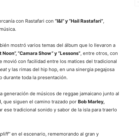
rcanía con Rastafari con
“I&I” y “Hail Rastafari”
,
 música.
bién mostró varios temas del álbum que lo llevaron a
t Noon”, “Camara Show” y “Lessons”
, entre otros, con
 movió con facilidad entre los matices del tradicional
eat
y las rimas del hip hop, en una sinergia pegajosa
o durante toda la presentación.
va generación de músicos de reggae jamaicano junto al
d
, que siguen el camino trazado por
Bob Marley,
ar ese tradicional sonido y sabor de la isla para traerlo
pliff”
en el escenario, rememorando al gran y