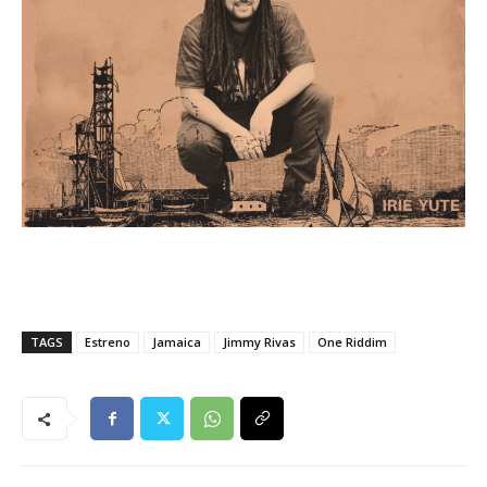
TAGS
Estreno
Jamaica
Jimmy Rivas
One Riddim