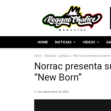
Periodismo
y
Cultura
Reggae
HOME
NOTICIAS
VIDEOS
GA
Inicio
Noticias
Jamaica
Norrac presenta su nueva
Norrac presenta 
“New Born”
11 de septiembre de 2023