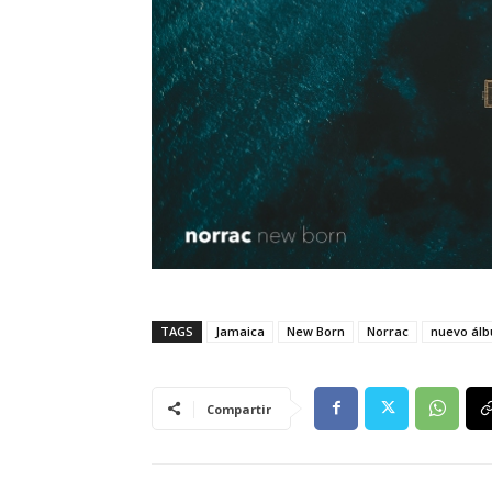
TAGS
Jamaica
New Born
Norrac
nuevo ál
Compartir