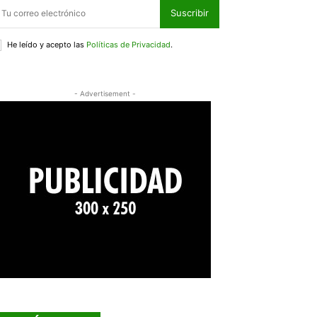
Suscribir
He leído y acepto las
Políticas de Privacidad
.
- Advertisement -