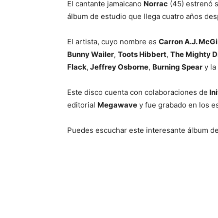
El cantante jamaicano
Norrac
(45) estrenó 
álbum de estudio que llega cuatro años des
El artista, cuyo nombre es
Carron A.J. McG
Bunny Wailer
,
Toots Hibbert
,
The Mighty 
Flack
,
Jeffrey Osborne
,
Burning Spear
y la
Este disco cuenta con colaboraciones de
Ini
editorial
Megawave
y fue grabado en los e
Puedes escuchar este interesante álbum d