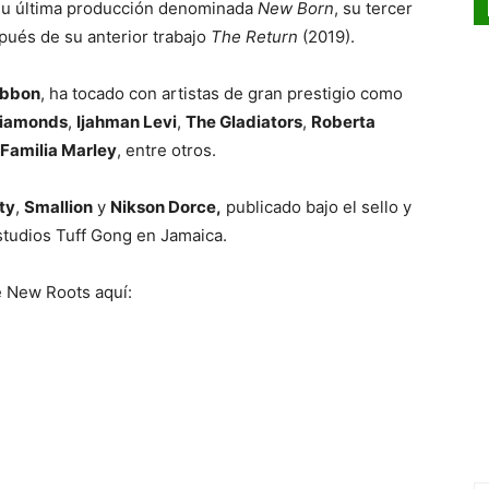
su última producción denominada
New Born
, su tercer
pués de su anterior trabajo
The Return
(2019).
ibbon
, ha tocado con artistas de gran prestigio como
Diamonds
,
Ijahman Levi
,
The Gladiators
,
Roberta
Familia Marley
, entre otros.
ty
,
Smallion
y
Nikson Dorce,
publicado bajo el sello y
studios Tuff Gong en Jamaica.
e New Roots aquí: