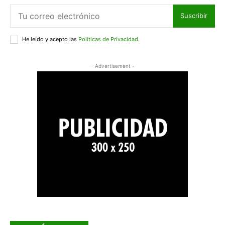
Suscribir
He leído y acepto las
Políticas de Privacidad
.
- Advertisement -