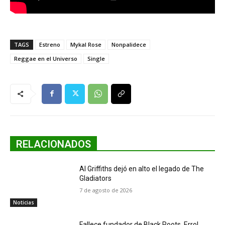
TAGS
Estreno
Mykal Rose
Nonpalidece
Reggae en el Universo
Single
RELACIONADOS
Al Griffiths dejó en alto el legado de The
Gladiators
7 de agosto de 2026
Noticias
Fallece fundador de Black Roots, Errol