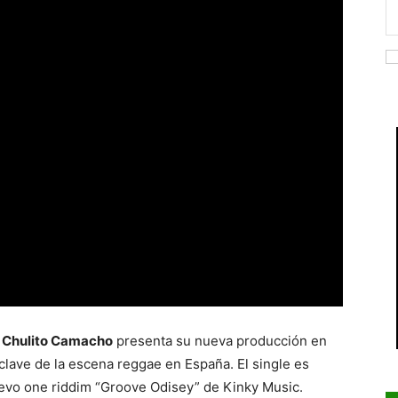
l
Chulito Camacho
presenta su nueva producción en
clave de la escena reggae en España. El single es
uevo one riddim “Groove Odisey” de Kinky Music.