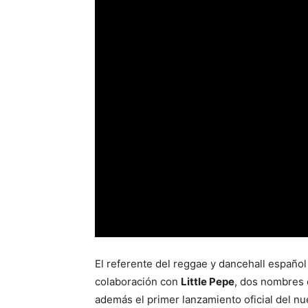
El referente del reggae y dancehall españo
colaboración con
Little Pepe
, dos nombres 
además el primer lanzamiento oficial del n