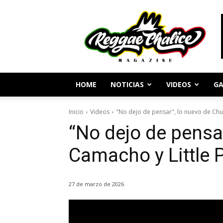
Periodismo
y
Cultura
Reggae
HOME
NOTICIAS
VIDEOS
GA
Inicio
Videos
"No dejo de pensar", lo nuevo de Chu
“No dejo de pensar
Camacho y Little 
27 de marzo de 2026