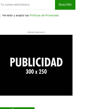
Suscribir
He leído y acepto las
Políticas de Privacidad
.
- Advertisement -