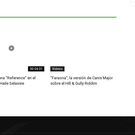
00:04:01
Videos
ena “Reference” en el
“Faraona”, la versión de Canis Major
 Haile Selassie
sobre el Hill & Gully Riddim