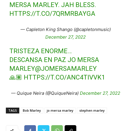
MERSA MARLEY. JAH BLESS.
HTTPS://T.CO/7QRMRBAYGA
— Capleton King Shango (@capletonmusic)
December 27, 2022
TRISTEZA ENORME…
DESCANSA EN PAZ JO MERSA
MARLEY
@JOMERSAMARLEY
🙏🏽
HTTPS://T.CO/ANC4TIVVK1
— Quique Neira (@QuiqueNeira)
December 27, 2022
TAGS
Bob Marley
jo mersa marley
stephen marley