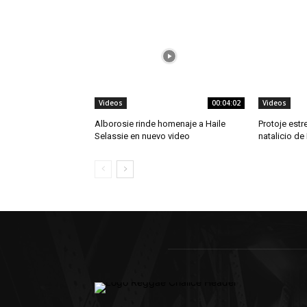
Videos
00:04:02
Videos
Alborosie rinde homenaje a Haile
Protoje estr
Selassie en nuevo video
natalicio de