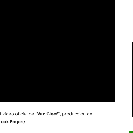
 video oficial de
“Van Cleef”
, producción de
rook Empire
.