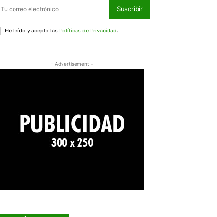
Suscribir
He leído y acepto las
Políticas de Privacidad
.
- Advertisement -