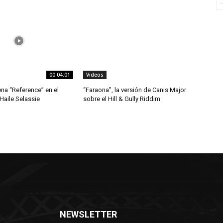
00:04:01
Videos
ena “Reference” en el
“Faraona”, la versión de Canis Major
 Haile Selassie
sobre el Hill & Gully Riddim
NEWSLETTER