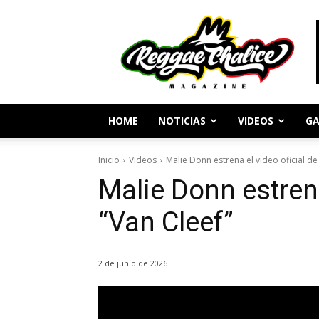
Periodismo
y
Cultura
Reggae
HOME
NOTICIAS
VIDEOS
GA
Inicio
Videos
Malie Donn estrena el video oficial de
Malie Donn estrena
“Van Cleef”
2 de junio de 2026