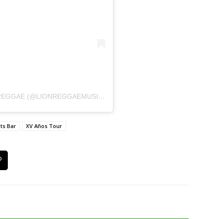
UNA PUBLICACIÓN COMPARTIDA DE LION REGGAE (@LIONREGGAEMUSIC)
ts Bar
XV Años Tour