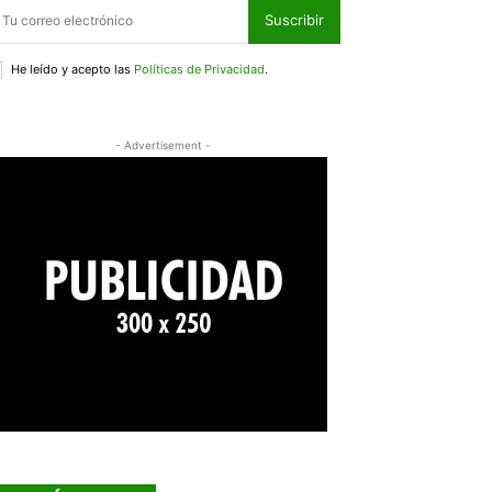
Suscribir
He leído y acepto las
Políticas de Privacidad
.
- Advertisement -