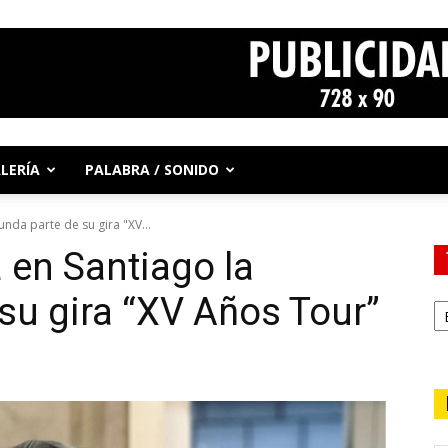
LERÍA
PALABRA / SONIDO
unda parte de su gira "XV...
 en Santiago la
su gira “XV Años Tour”