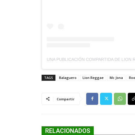
TAGS
Balaguero
Lion Reggae
Mc Jona
Roo
Compartir
RELACIONADOS