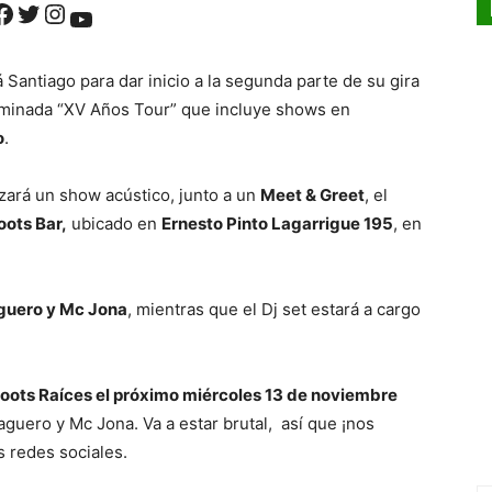
ok
Twitter
Instagram
YouTube
á Santiago para dar inicio a la segunda parte de su gira
nominada “XV Años Tour” que incluye shows en
o
.
zará un show acústico, junto a un
Meet & Greet
, el
oots Bar,
ubicado en
Ernesto Pinto Lagarrigue 195
, en
guero y Mc Jona
, mientras que el Dj set estará a cargo
 Roots Raíces el próximo miércoles 13 de noviembre
guero y Mc Jona. Va a estar brutal, así que ¡nos
s redes sociales.