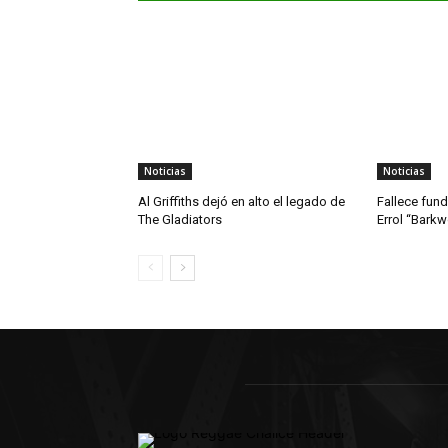
Noticias
Noticias
Al Griffiths dejó en alto el legado de
Fallece fun
The Gladiators
Errol “Bark