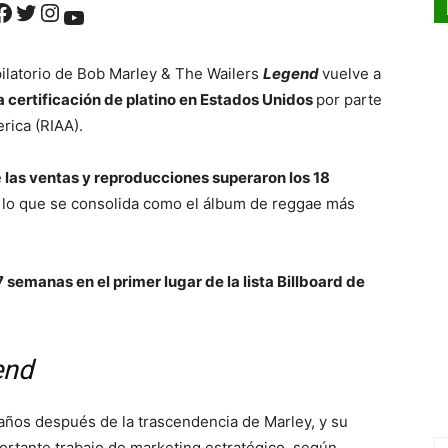
ok
Twitter
Instagram
YouTube
pilatorio de Bob Marley & The Wailers
Legend
vuelve a
certificación de platino en Estados Unidos
por parte
rica (RIAA).
e
las ventas y reproducciones superaron los 18
n lo que se consolida como el álbum de reggae más
 semanas en el primer lugar de la lista Billboard de
end
 años después de la trascendencia de Marley, y su
ortante trabajo de marketing estratégico, según