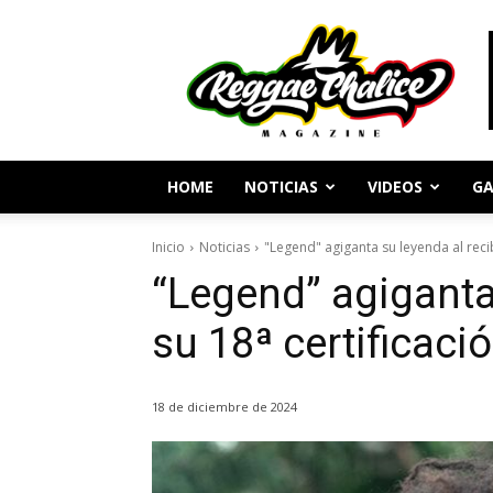
Periodismo
y
Cultura
Reggae
HOME
NOTICIAS
VIDEOS
GA
Inicio
Noticias
"Legend" agiganta su leyenda al recibi
“Legend” agiganta 
su 18ª certificaci
18 de diciembre de 2024