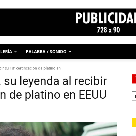
LERÍA
PALABRA / SONIDO
r su 18ª certificación de platino en...
su leyenda al recibir
ón de platino en EEUU