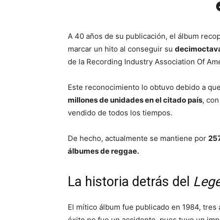
Facebo
A 40 años de su publicación, el álbum reco
marcar un hito al conseguir su
decimoctava 
de la Recording Industry Association Of Ame
Este reconocimiento lo obtuvo debido a qu
millones de unidades en el citado país
, co
vendido de todos los tiempos.
De hecho, actualmente se mantiene por
257
álbumes de reggae.
La historia detrás del
Leg
El mítico álbum fue publicado en 1984, tres
éxito no fue un accidente, pues tuvo un imp