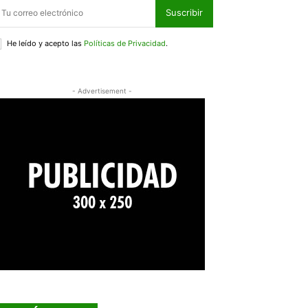
Suscribir
He leído y acepto las
Políticas de Privacidad
.
- Advertisement -