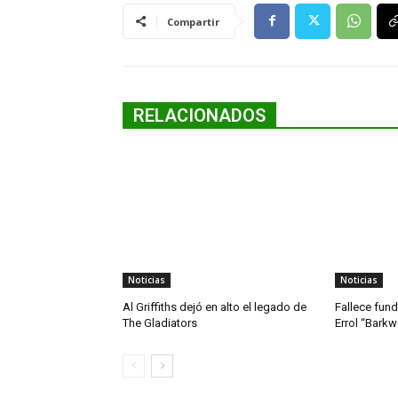
Compartir
RELACIONADOS
Noticias
Noticias
Al Griffiths dejó en alto el legado de
Fallece fun
The Gladiators
Errol “Bark