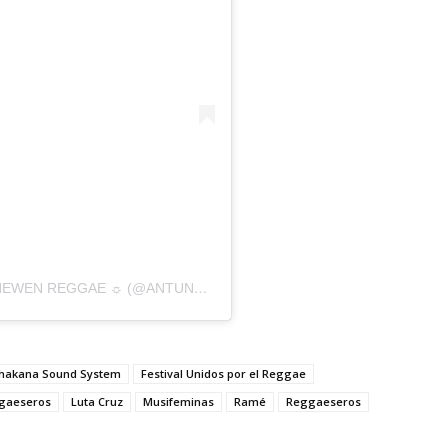
UNA PUBLICACIÓN COMPARTIDA DE ANTUNEWEN REGGAE ☼ (@ANTUNEWEN_OFICIAL)
hakana Sound System
Festival Unidos por el Reggae
gaeseros
Luta Cruz
Musifeminas
Ramé
Reggaeseros