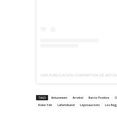
TAGS
Antunewen
Arrebol
Barrio Positivo
C
Kiske-Yah
Lafamiband
Lepesauroots
Los Reg