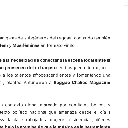
gran gama de subgéneros del reggae, contando también
stem
y
Musiféminas
en formato vinilo.
 a la necesidad de conectar a la escena local entre sí
ue provienen del extranjero
en búsqueda de mejores
te a los talentos afrodescendientes y fomentando una
ras”, planteó Antunewen a
Reggae Chalice Magazine
n contexto global marcado por conflictos bélicos y
exto político nacional que amenaza desde el día 1
za, la clase trabajadora, mujeres, disidencias, niñeces
nta bajo la premisa de que la música es la herramienta