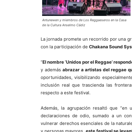
Antunewen y miembros de Los Reggaeseros en la Casa
de la Cultura Anselmo Cádiz
​La jornada promete un recorrido por una 
con la participación de
Chakana Sound Sy
“
El nombre ‘Unidos por el Reggae’ responde
y además
abrazar a artistas del reggae q
oportunidades, visibilizando especialmen
inclusión real que trascienda las fronte
respecto a este festival
.
Además, la agrupación resaltó que “​en u
declaraciones de odio, sumado a un cont
vulnerar derechos esenciales de la naturale
y personas mayores,
este festival se leva