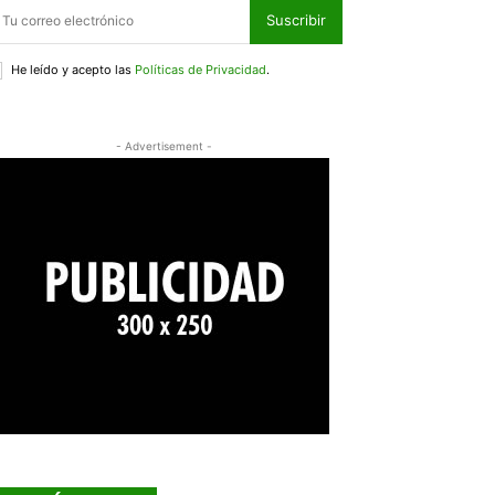
Suscribir
He leído y acepto las
Políticas de Privacidad
.
- Advertisement -