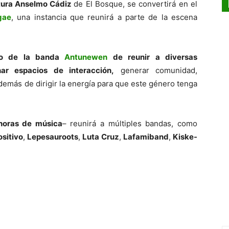
ltura Anselmo Cádiz
de El Bosque, se convertirá en el
gae
, una instancia que reunirá a parte de la escena
ndo de la banda
Antunewen
de reunir a diversas
ar espacios de interacción,
generar comunidad,
 además de dirigir la energía para que este género tenga
horas de música
– reunirá a múltiples bandas, como
ositivo
,
Lepesauroots
,
Luta Cruz
,
Lafamiband
,
Kiske-