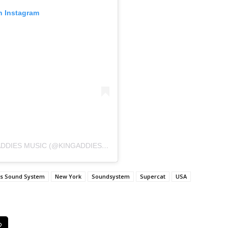
n Instagram
UNA PUBLICACIÓN COMPARTIDA DE KING ADDIES MUSIC (@KINGADDIESMUSIC)
es Sound System
New York
Soundsystem
Supercat
USA