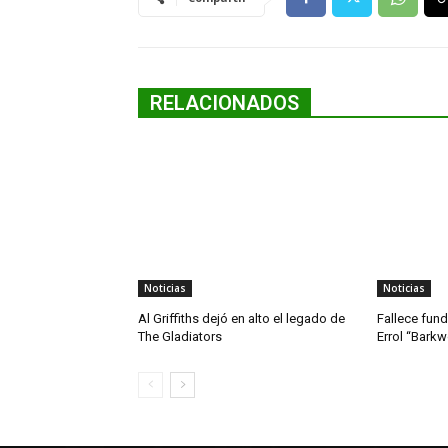
RELACIONADOS
Noticias
Noticias
Al Griffiths dejó en alto el legado de
Fallece fun
The Gladiators
Errol “Bark