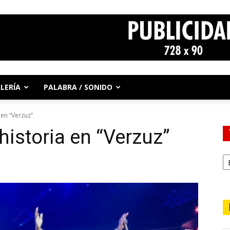
LERÍA
PALABRA / SONIDO
 en “Verzuz”
historia en “Verzuz”