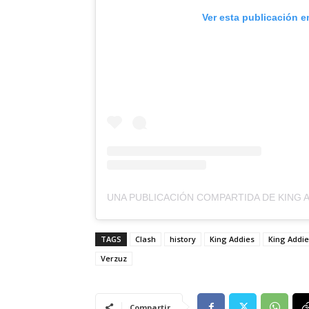
Ver esta publicación e
TAGS
Clash
history
King Addies
King Addi
Verzuz
Compartir