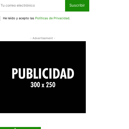
Suscribir
He leído y acepto las
Políticas de Privacidad
.
- Advertisement -