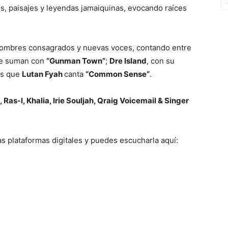
res, paisajes y leyendas jamaiquinas, evocando raíces
a nombres consagrados y nuevas voces, contando entre
e suman con
“Gunman Town”
;
Dre Island
, con su
as que
Lutan Fyah
canta
“Common Sense”
.
Ras-I, Khalia, Irie Souljah, Qraig Voicemail & Singer
as plataformas digitales y puedes escucharla aquí: