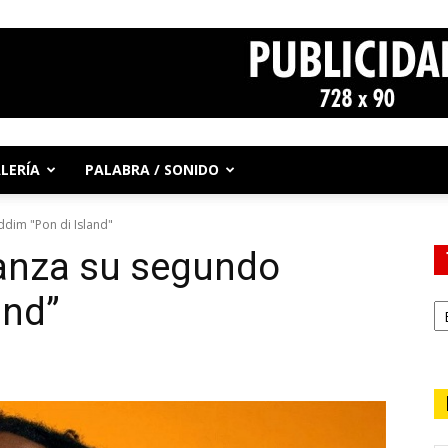
LERÍA
PALABRA / SONIDO
ddim "Pon di Island"
anza su segundo
and”