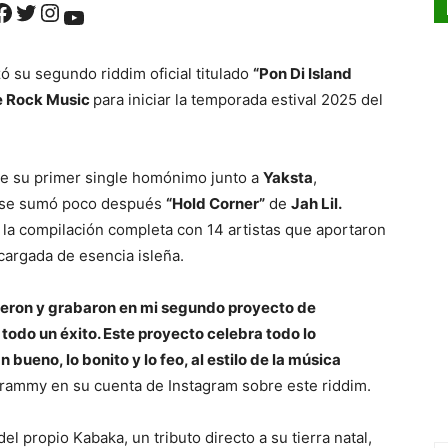
ok
Twitter
Instagram
YouTube
ó su segundo riddim oficial titulado
“Pon Di Island
e Rock Music
para iniciar la temporada estival 2025 del
 de su primer single homónimo junto a
Yaksta
,
e se sumó poco después
“Hold Corner”
de
Jah Lil.
e la compilación completa con 14 artistas que aportaron
 cargada de esencia isleña.
bieron y grabaron en mi segundo proyecto de
todo un éxito. Este proyecto celebra todo lo
 bueno, lo bonito y lo feo, al estilo de la música
 Grammy en su cuenta de Instagram sobre este riddim.
 del propio Kabaka, un tributo directo a su tierra natal,