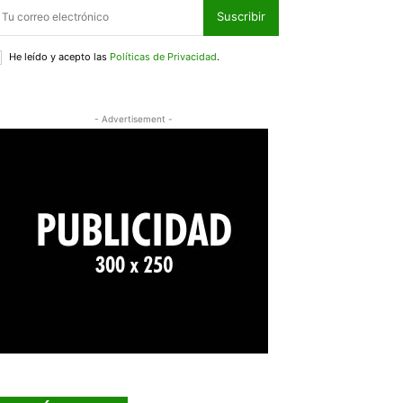
Suscribir
He leído y acepto las
Políticas de Privacidad
.
- Advertisement -