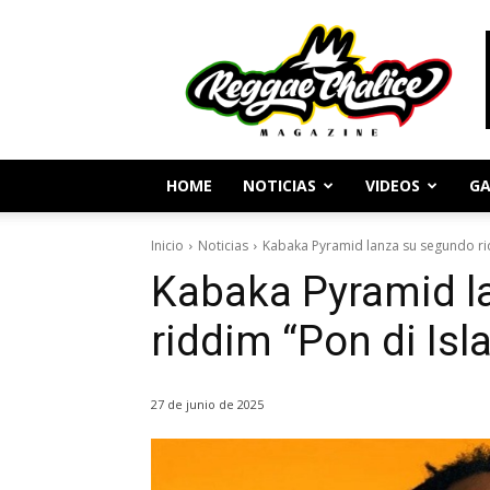
Periodismo
y
Cultura
Reggae
HOME
NOTICIAS
VIDEOS
GA
Inicio
Noticias
Kabaka Pyramid lanza su segundo ri
Kabaka Pyramid l
riddim “Pon di Isl
27 de junio de 2025