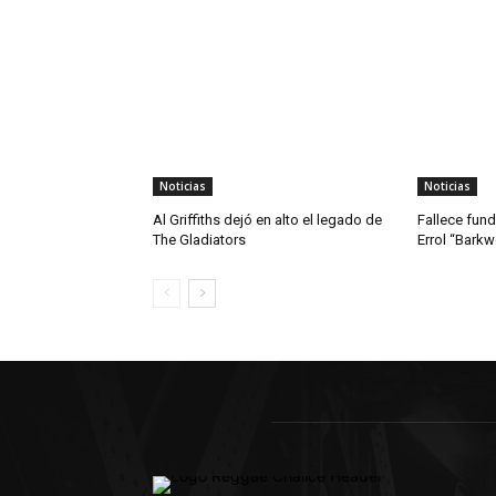
Noticias
Noticias
Al Griffiths dejó en alto el legado de
Fallece fun
The Gladiators
Errol “Bark