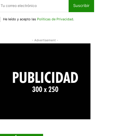
Suscribir
He leído y acepto las
Políticas de Privacidad
.
- Advertisement -