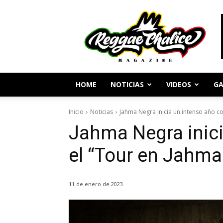
Periodismo
y
Cultura
Reggae
HOME
NOTICIAS
VIDEOS
GA
Inicio
Noticias
Jahma Negra inicia un intenso año con
Jahma Negra inici
el “Tour en Jahma
11 de enero de 2023