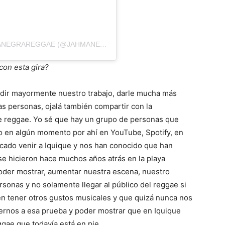
UNA PUBLICACIÓN COMPARTIDA DE JAHMANEGRAREGGAE (@JAHMANEGRA_OFICIAL)
con esta gira?
ndir mayormente nuestro trabajo, darle mucha más
tras personas, ojalá también compartir con la
de reggae. Yo sé que hay un grupo de personas que
 en algún momento por ahí en YouTube, Spotify, en
ocado venir a Iquique y nos han conocido que han
se hicieron hace muchos años atrás en la playa
poder mostrar, aumentar nuestra escena, nuestro
rsonas y no solamente llegar al público del reggae si
n tener otros gustos musicales y que quizá nunca nos
ernos a esa prueba y poder mostrar que en Iquique
gae que todavía está en pie.