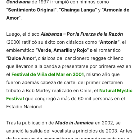
Gondwana
de 1997 irrumpió con himnos como
“Sentimiento Original”
,
“Chainga Langa”
y
“Armonía de
Amor”
.
Luego, el disco
Alabanza – Por la Fuerza de la Razón
(2000) ratificó su éxito con clásicos como
“Antonia”
, el
emblemático
“Verde, Amarillo y Rojo” o
el romántico
“Dulce Amor”,
clásicos del cancionero reggae chileno
que llevaron a la banda a presentarse por primera vez en
el
Festival de Viña del Mar en 2001
, mismo año que
fueron además cabeza de cartel del primer certamen
tributo a Bob Marley realizado en Chile, el
Natural Mystic
Festival
que congregó a más de 60 mil personas en el
Estadio Nacional.
Tras la publicación de
Made in Jamaica
en 2002, se
anunció la salida del vocalista a principios de 2003.
Antes
de la separación compartieron su segunda pasada por el