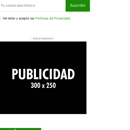
Suscribir
He leído y acepto las
Políticas de Privacidad
.
- Advertisement -