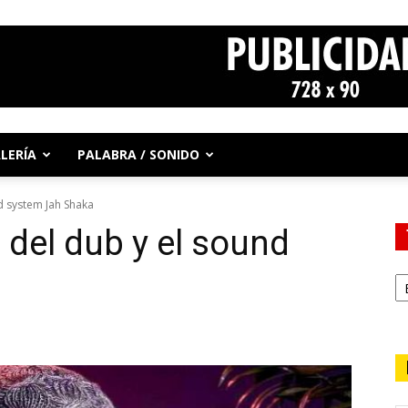
LERÍA
PALABRA / SONIDO
nd system Jah Shaka
a del dub y el sound
a