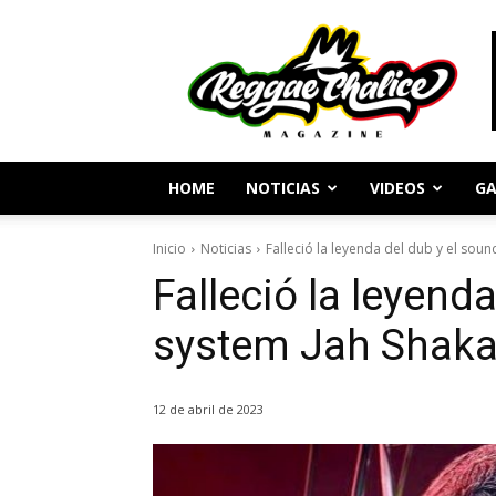
Periodismo
y
Cultura
Reggae
HOME
NOTICIAS
VIDEOS
GA
Inicio
Noticias
Falleció la leyenda del dub y el sou
Falleció la leyend
system Jah Shak
12 de abril de 2023