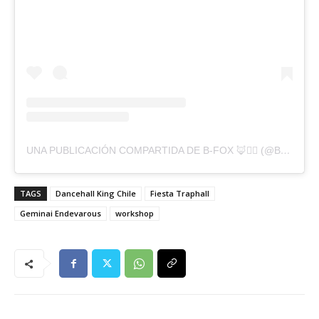
UNA PUBLICACIÓN COMPARTIDA DE B-FOX 🦊❤️‍🔥 (@BFOXOFFICIAL)
TAGS
Dancehall King Chile
Fiesta Traphall
Geminai Endevarous
workshop