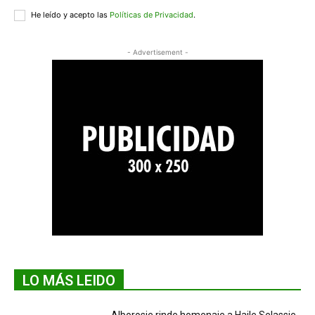
He leído y acepto las
Políticas de Privacidad
.
- Advertisement -
LO MÁS LEIDO
Alborosie rinde homenaje a Haile Selassie