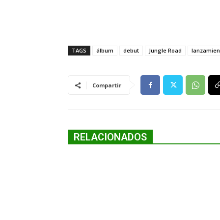
TAGS
álbum
debut
Jungle Road
lanzamien
Compartir
RELACIONADOS