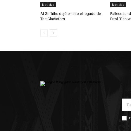
Noticias
Noticias
Al Griffiths dejó en alto el legado de
Fallece fun
The Gladiators
Errol “Bark
H