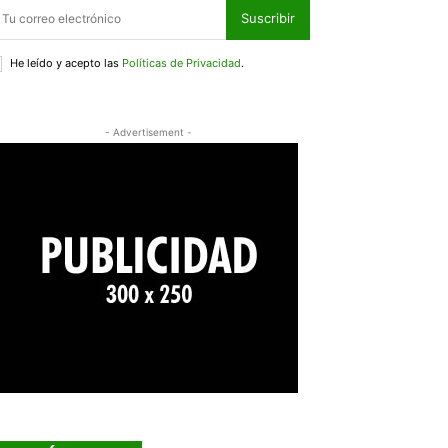
Suscribir
He leído y acepto las
Políticas de Privacidad
.
- Advertisement -