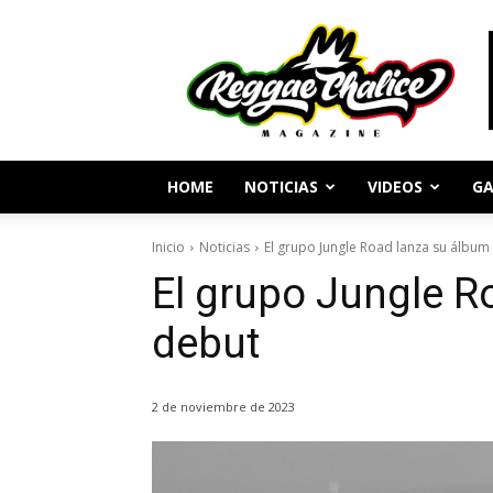
Periodismo
y
Cultura
Reggae
HOME
NOTICIAS
VIDEOS
GA
Inicio
Noticias
El grupo Jungle Road lanza su álbum
El grupo Jungle R
debut
2 de noviembre de 2023