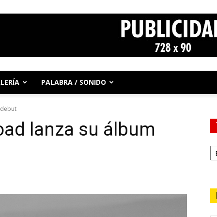
LERÍA
PALABRA / SONIDO
 debut
oad lanza su álbum