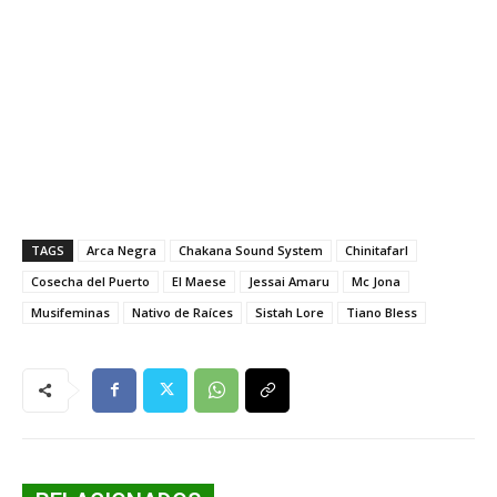
TAGS
Arca Negra
Chakana Sound System
ChinitafarI
Cosecha del Puerto
El Maese
Jessai Amaru
Mc Jona
Musifeminas
Nativo de Raíces
Sistah Lore
Tiano Bless