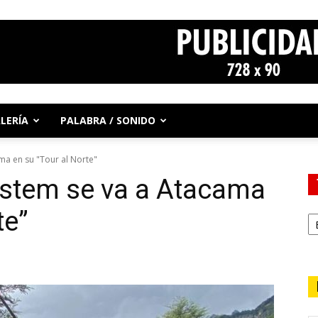
LERÍA
PALABRA / SONIDO
a en su "Tour al Norte"
stem se va a Atacama
te”