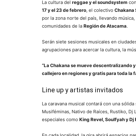
La cultura del
r
eggae y el soundsystem
con
17 y el 23 de febrero
, el colectivo
Chakana
por la zona norte del país, llevando música,
comunidades de la
Región de Atacama
.
Serán siete sesiones musicales en ciudad
agrupaciones para acercar la cultura, la músi
“La Chakana se mueve descentralizando y 
callejero en regiones y gratis para toda la f
Line up y artistas invitados
La caravana musical contará con una sólida
Musiféminas, Nativo de Raíces, Rustiko, Dj 
especiales como
King Revel, Soulfyah y D
En cada localidad, la gira abrirá espacios par