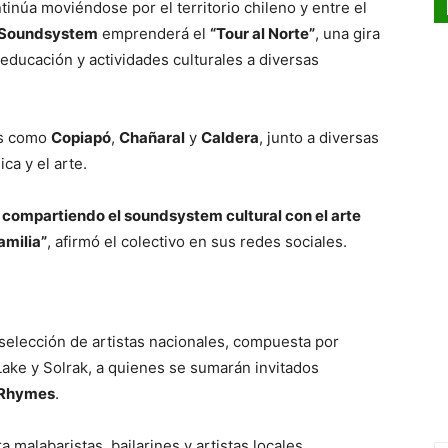
tinúa moviéndose por el territorio chileno y entre el
 Soundsystem
emprenderá el
“Tour al Norte”
, una gira
 educación y actividades culturales a diversas
es como
Copiapó
,
Chañaral
y
Caldera
, junto a diversas
ca y el arte.
compartiendo el soundsystem cultural con el arte
amilia”
, afirmó el colectivo en sus redes sociales.
 selección de artistas nacionales, compuesta por
Lake y Solrak, a quienes se sumarán invitados
j Rhymes
.
a malabaristas, bailarines y artistas locales,