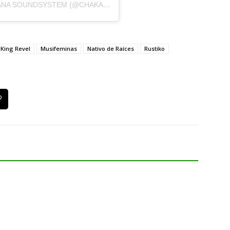
UNA PUBLICACIÓN COMPARTIDA DE CHAKANA SOUNDSYSTEM (@CHAKANA_SOUNDSYSTEM)
King Revel
Musifeminas
Nativo de Raíces
Rustiko