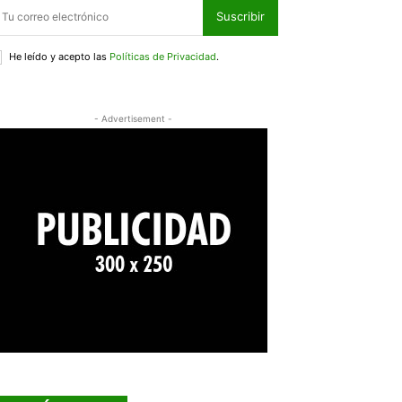
Suscribir
He leído y acepto las
Políticas de Privacidad
.
- Advertisement -