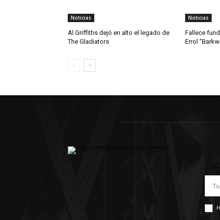
Noticias
Noticias
Al Griffiths dejó en alto el legado de
Fallece fun
The Gladiators
Errol “Bark
H