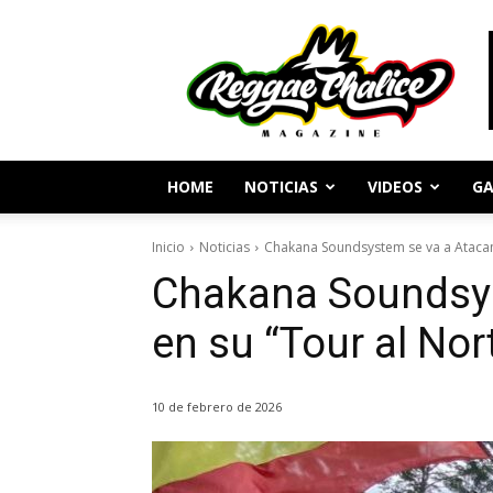
Periodismo
y
Cultura
Reggae
HOME
NOTICIAS
VIDEOS
GA
Inicio
Noticias
Chakana Soundsystem se va a Atacam
Chakana Soundsy
en su “Tour al Nor
10 de febrero de 2026