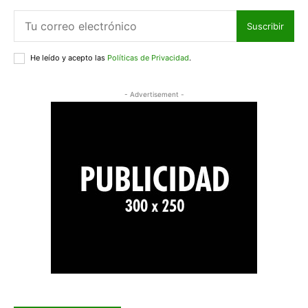
Suscribir
He leído y acepto las
Políticas de Privacidad
.
- Advertisement -