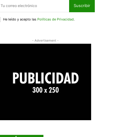
Suscribir
He leído y acepto las
Políticas de Privacidad
.
- Advertisement -