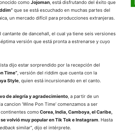
conocido como
Jojoman
, está disfrutando del éxito que
iddim”
que se está escuchado en muchas partes del
ica, un mercado difícil para producciones extranjeras.
l cantante de dancehall, el cual ya tiene seis versiones
séptima versión que está pronta a estrenarse y cuyo
rtista dijo estar sorprendido por la recepción del
on Time”
, versión del riddim que cuenta con la
ya Style
, quien está incursionando en el canto.
ivo de alegría y agradecimiento
, a partir de un
 la cancion ‘Wine Pon Time’ comenzamos a ser
s continentes como
Corea, India, Camboya, el Caribe,
) se volvió muy popular en Tik Tok e Instagram
. Hasta
eedback
similar”, dijo el intérprete.