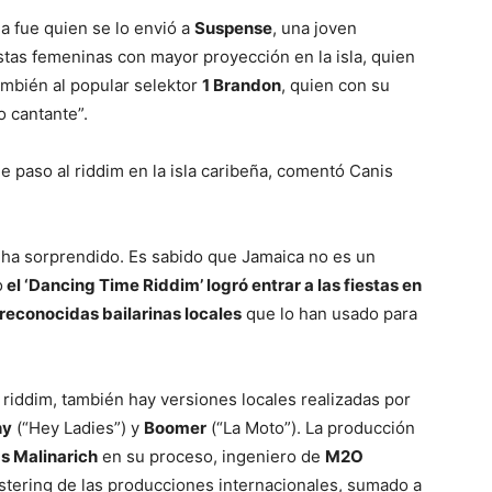
la fue quien se lo envió a
Suspense
, una joven
stas femeninas con mayor proyección en la isla, quien
ambién al popular selektor
1 Brandon
, quien con su
 cantante”.
e paso al riddim en la isla caribeña, comentó Canis
 ha sorprendido. Es sabido que Jamaica no es un
o
el ‘Dancing Time Riddim’ logró entrar a las fiestas en
 reconocidas bailarinas locales
que lo han usado para
riddim, también hay versiones locales realizadas por
hy
(“Hey Ladies”) y
Boomer
(“La Moto”). La producción
s Malinarich
en su proceso, ingeniero de
M2O
stering de las producciones internacionales, sumado a