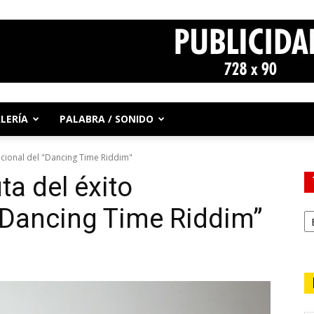
LERÍA
PALABRA / SONIDO
nacional del "Dancing Time Riddim"
ta del éxito
 “Dancing Time Riddim”