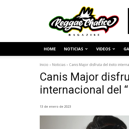
Periodismo
y
Cultura
Reggae
HOME
NOTICIAS
VIDEOS
GA
Inicio
Noticias
Canis Major disfruta del éxito inter
Canis Major disfru
internacional del
13 de enero de 2023