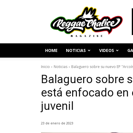
Periodismo
y
Cultura
Reggae
HOME
NOTICIAS
VIDEOS
GA
Inicio
Noticias
Balaguero sobre su nuevo EP "Arcoíri
Balaguero sobre s
está enfocado en 
juvenil
23 de enero de 2023