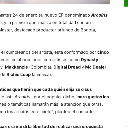
martes 24 de enero su nuevo EP denominado
Arcoíris
,
, y la primera que realiza en totalidad con un
Master, destacado productor oriundo de Bogotá,
n el cumpleaños del artista, está conformado por
cinco
santes colaboraciones con artistas como
Dynasty
y
Makkenzie
(Colombia),
Digital Dread
y
Mc Dealer
l de
Richie Loop
(Jamaica).
tices que harán que cada quién elija su o sus
le así –
Arcoíris
– por el popular dicho,
‘para gustos los
es o temáticas llamarán más la atención que otras,
o los arcoíris en el cielo”, planteó el cantante.
carrera me di la libertad de realizar una propuesta