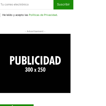
Suscribir
He leído y acepto las
Políticas de Privacidad
.
- Advertisement -