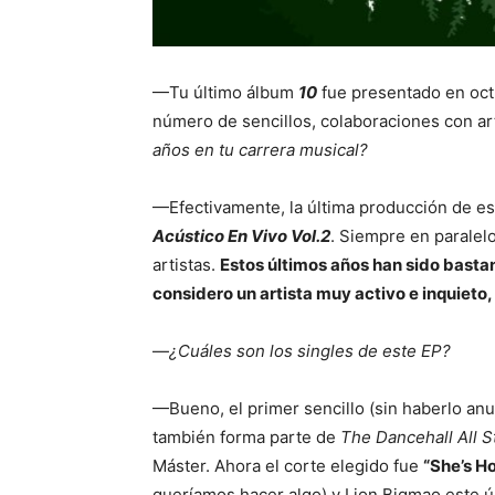
—Tu último álbum
10
fue presentado en oct
número de sencillos, colaboraciones con art
años en tu carrera musical?
—Efectivamente, la última producción de es
Acústico En Vivo Vol.2
. Siempre en paralel
artistas.
Estos últimos años han sido basta
considero un artista muy activo e inquieto
—
¿Cuáles son los singles de este EP?
—Bueno, el primer sencillo (sin haberlo an
también forma parte de
The Dancehall All S
Máster. Ahora el corte elegido fue
“She’s Ho
queríamos hacer algo) y Lion Bigmao este ú