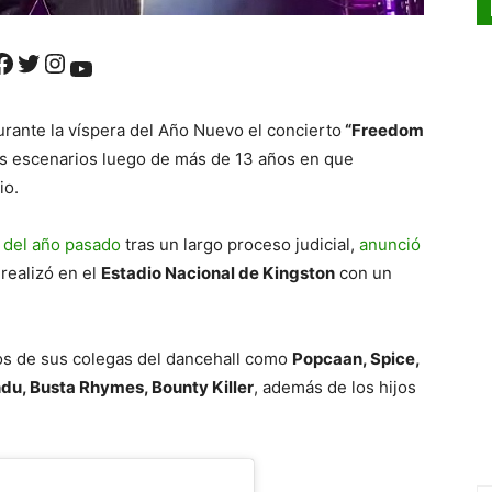
ok
Twitter
Instagram
YouTube
urante la víspera del Año Nuevo el concierto
“Freedom
s escenarios luego de más de 13 años en que
io.
o del año pasado
tras un largo proceso judicial,
anunció
e realizó en el
Estadio Nacional de Kingston
con un
ios de sus colegas del dancehall como
Popcaan, Spice,
ndu, Busta Rhymes, Bounty Killer
, además de los hijos