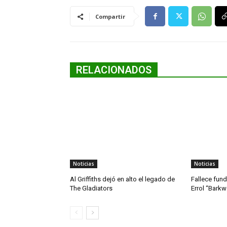
Compartir
RELACIONADOS
Noticias
Noticias
Al Griffiths dejó en alto el legado de
Fallece fun
The Gladiators
Errol “Bark