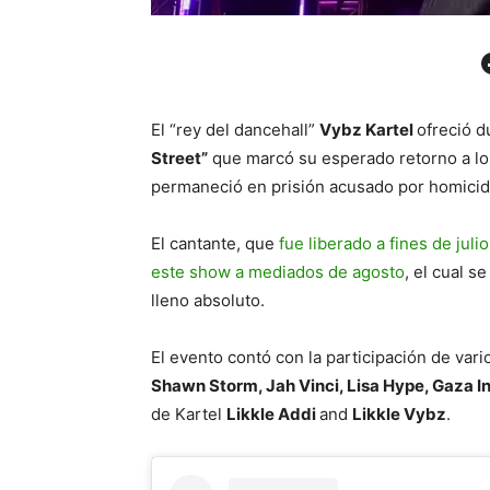
Facebo
El “rey del dancehall”
Vybz Kartel
ofreció d
Street”
que marcó su esperado retorno a lo
permaneció en prisión acusado por homicid
El cantante, que
fue liberado a fines de juli
este show a mediados de agosto
, el cual s
lleno absoluto.
El evento contó con la participación de var
Shawn Storm, Jah Vinci, Lisa Hype, Gaza I
de Kartel
Likkle Addi
and
Likkle Vybz
.