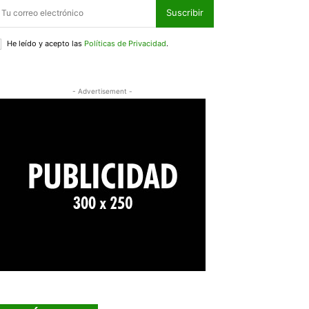
Suscribir
He leído y acepto las
Políticas de Privacidad
.
- Advertisement -