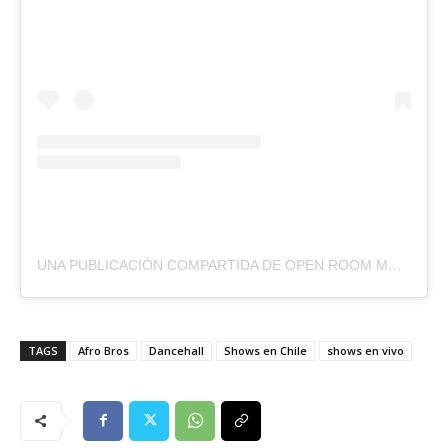
UNA PUBLICACIÓN COMPARTIDA DE OPEN ROOM MUSIC ® (@OPENROOMMUSIC_COM)
TAGS
Afro Bros
Dancehall
Shows en Chile
shows en vivo