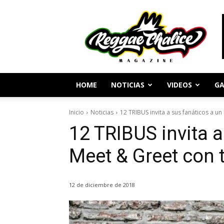
Periodismo
y
Cultura
Reggae
HOME
NOTICIAS
VIDEOS
GA
Inicio
Noticias
12 TRIBUS invita a sus fanáticos a un
12 TRIBUS invita a
Meet & Greet con 
12 de diciembre de 2018