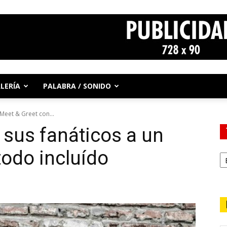
LERÍA
PALABRA / SONIDO
 Meet & Greet con...
 sus fanáticos a un
todo incluído