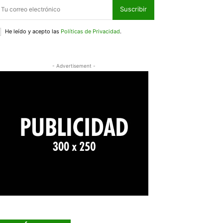
Suscribir
He leído y acepto las
Políticas de Privacidad
.
- Advertisement -