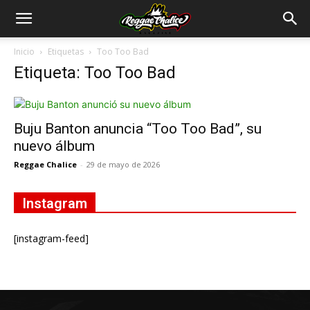
Inicio
Etiquetas
Too Too Bad
Etiqueta: Too Too Bad
Buju Banton anuncia “Too Too Bad”, su
nuevo álbum
Reggae Chalice
-
29 de mayo de 2026
Instagram
[instagram-feed]