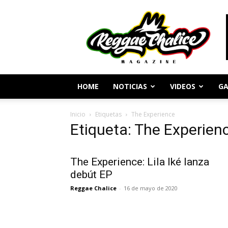
Periodismo
y
Cultura
Reggae
HOME
NOTICIAS
VIDEOS
GA
Inicio
Etiquetas
The Experience
Etiqueta: The Experien
The Experience: Lila Iké lanza
debút EP
Reggae Chalice
-
16 de mayo de 2020