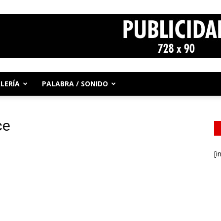
LERÍA
PALABRA / SONIDO
ce
[i