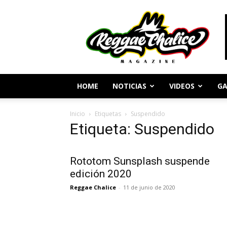
Periodismo
y
Cultura
Reggae
HOME
NOTICIAS
VIDEOS
GA
Inicio
Etiquetas
Suspendido
Etiqueta: Suspendido
Rototom Sunsplash suspende
edición 2020
Reggae Chalice
-
11 de junio de 2020