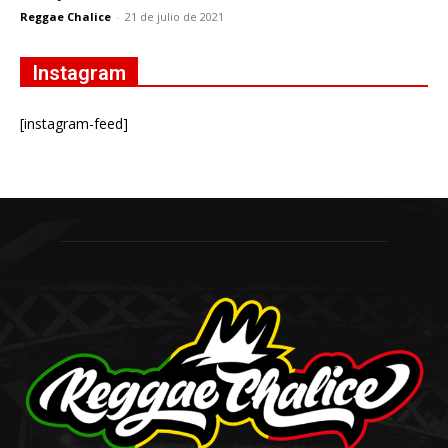
Reggae Chalice
-
21 de julio de 2021
Instagram
[instagram-feed]